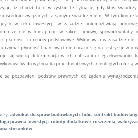
zyjąć, iż chodzi tu o wszystkie te sytuacje, gdy ktoś świadc
zpośrednio związanych z samym świadczeniem. W tym kontekści
ących w toku inwestycji, w zasadzie uniemożliwiają odmowę
mimo że nie wchodzą one w zakres umowy, spowodowałaby n
brak płatności za roboty podstawowe. Wykonawca w zasadzie nie
utrzymać płynność finansową i nie narazić się na restrykcje w post
uje się wielką determinacją w ich naliczaniu i egzekwowaniu. 
wykonawców do wykonania prac dodatkowych, nieobjętych ofertą 
ie są pozbawieni podstaw prawnych do żądania wynagrodzenia
yczy:
adwokat do spraw budowlanych
,
fidic
,
kontrakt budowlany
ługa prawna inwestycji
,
roboty dodatkowe
,
roszczenia
,
waloryzac
ana stosunków