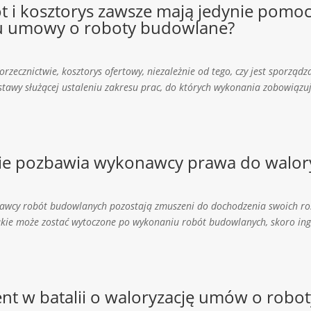
t i kosztorys zawsze mają jedynie pomoc
u umowy o roboty budowlane?
zecznictwie, kosztorys ofertowy, niezależnie od tego, czy jest sporządza
tawy służącej ustaleniu zakresu prac, do których wykonania zobowiązuje
ie pozbawia wykonawcy prawa do walory
onawcy robót budowlanych pozostają zmuszeni do dochodzenia swoich rosz
kie może zostać wytoczone po wykonaniu robót budowlanych, skoro inge
t w batalii o waloryzację umów o robo