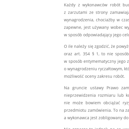
Każdy z wykonawców robót budo
z zarzutami ze strony zamawiaj
wynagrodzenia, chociażby w cza
zapewne, jest używany wobec wy
w sposób odpowiadający jego ce
O ile należy się zgodzić, że pow
oraz art. 354 § 1, to nie spos
w sposób entymematyczny jego za
o wynagrodzeniu ryczałtowym, któ
możliwość oceny zakresu robót.
Na gruncie ustawy Prawo zamó
nieprzewidzenia rozmiaru lub k
nie może bowiem obciążać ryzy
przedmiotu zamówienia. To na z
a wykonawca jest zobligowany do