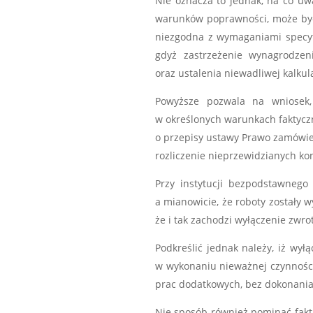
Nie oznacza to jednak, na co uwa
warunków poprawności, może być
niezgodna z wymaganiami specyfi
gdyż zastrzeżenie wynagrodzen
oraz ustalenia niewadliwej kalkula
Powyższe pozwala na wniosek
w określonych warunkach faktycz
o przepisy ustawy Prawo zamówie
rozliczenie nieprzewidzianych k
Przy instytucji bezpodstawneg
a mianowicie, że roboty zostały
że i tak zachodzi wyłączenie zwro
Podkreślić jednak należy, iż wy
w wykonaniu nieważnej czynnośc
prac dodatkowych, bez dokonania
Nie sposób również pominąć faktu,