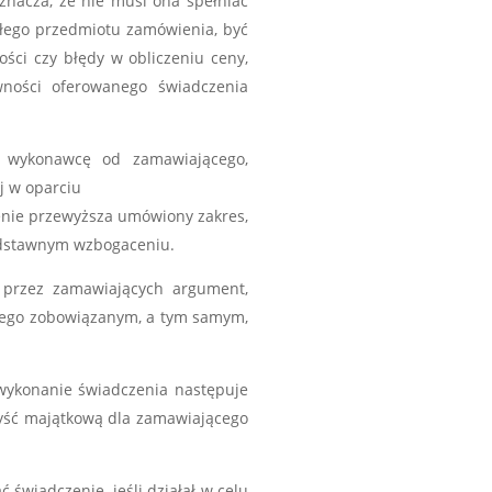
oznacza, że nie musi ona spełniać
łego przedmiotu zamówienia, być
ści czy błędy w obliczeniu ceny,
wności oferowanego świadczenia
 wykonawcę od zamawiającego,
j w oparciu
enie przewyższa umówiony zakres,
podstawnym wzbogaceniu.
 przez zamawiających argument,
 tego zobowiązanym, a tym samym,
 wykonanie świadczenia następuje
yść majątkową dla zamawiającego
 świadczenie, jeśli działał w celu