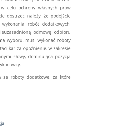
zy w celu ochrony własnych praw
e dostrzec należy, że podejście
 wykonania robót dodatkowych,
ieuzasadnioną odmowę odbioru
 ma wyboru, musi wykonać roboty
aci kar za opóźnienie, w zakresie
Innymi słowy, dominująca pozycja
wykonawcy.
 za roboty dodatkowe, za które
,
ja
,