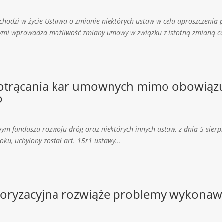
hodzi w życie Ustawa o zmianie niektórych ustaw w celu uproszczenia p
nymi wprowadza możliwość zmiany umowy w związku z istotną zmianą ce
potrącania kar umownych mimo obowiązu
o
m funduszu rozwoju dróg oraz niektórych innych ustaw, z dnia 5 sierpni
oku, uchylony został art. 15r1 ustawy...
loryzacyjna rozwiąże problemy wykona