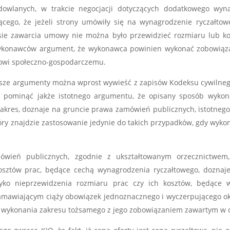
wlanych, w trakcie negocjacji dotyczących dodatkowego wyna
ącego, że jeżeli strony umówiły się na wynagrodzenie ryczałto
sie zawarcia umowy nie można było przewidzieć rozmiaru lub ko
konawców argument, że wykonawca powinien wykonać zobowiązani
lowi społeczno-gospodarczemu.
yższe argumenty można wprost wywieść z zapisów Kodeksu cywilnego, 
ób pominąć jakże istotnego argumentu, że opisany sposób wykona
kres, doznaje na gruncie prawa zamówień publicznych, istotnego 
ry znajdzie zastosowanie jedynie do takich przypadków, gdy wyko
wień publicznych, zgodnie z ukształtowanym orzecznictwem,
osztów prac, będące cechą wynagrodzenia ryczałtowego, doznaj
ko nieprzewidzenia rozmiaru prac czy ich kosztów, będące 
amawiającym ciąży obowiązek jednoznacznego i wyczerpującego ok
 wykonania zakresu tożsamego z jego zobowiązaniem zawartym w o