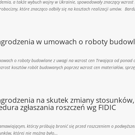
emia, a także wybuch wojny w Ukrainie, spowodowały znaczący wzrost
obocizny, które znacząco odbiły się na kosztach realizacji umów. Bardz
grodzenia w umowach o roboty budowla
owach o roboty budowlane z uwagi na wzrost cen Trwająca od ponad d
zrost kosztów robót budowanych poprzez wzrost cen materiałów, sprzęt
rodzenia na skutek zmiany stosunków, 
edura zgłaszania roszczeń wg FIDIC
Zamawiającym, którzy próbują bronić się przed roszczeniem o podwyższe
unków, której nie można było...