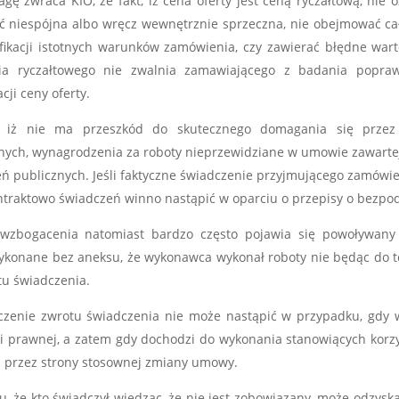
gę zwraca KIO, że fakt, iż cena oferty jest ceną ryczałtową, nie 
 niespójna albo wręcz wewnętrznie sprzeczna, nie obejmować ca
kacji istotnych warunków zamówienia, czy zawierać błędne warto
ia ryczałtowego nie zwalnia zamawiającego z badania popra
cji ceny oferty.
, iż nie ma przeszkód do skutecznego domagania się przez
nych, wynagrodzenia za roboty nieprzewidziane w umowie zawarte
ń publicznych. Jeśli faktyczne świadczenie przyjmującego zamówi
ontraktowo świadczeń winno nastąpić w oparciu o przepisy o bez
o wzbogacenia natomiast bardzo często pojawia się powoływany
 wykonane bez aneksu, że wykonawca wykonał roboty nie będąc do
tu świadczenia.
łączenie zwrotu świadczenia nie może nastąpić w przypadku, gdy
i prawnej, a zatem gdy dochodzi do wykonania stanowiących korz
 przez strony stosownej zmiany umowy.
 że kto świadczył wiedząc, że nie jest zobowiązany, może odzyskać